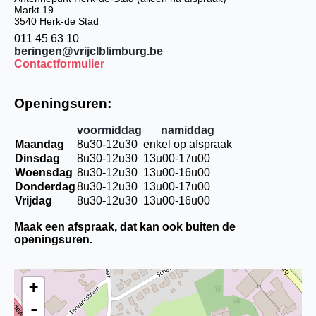
Markt 19
3540 Herk-de Stad
011 45 63 10
beringen@vrijclblimburg.be
Contactformulier
Openingsuren:
voormiddag
namiddag
Maandag
8u30-12u30
enkel op afspraak
Dinsdag
8u30-12u30
13u00-17u00
Woensdag
8u30-12u30
13u00-16u00
Donderdag
8u30-12u30
13u00-17u00
Vrijdag
8u30-12u30
13u00-16u00
Maak een afspraak, dat kan ook buiten de
openingsuren.
+
-