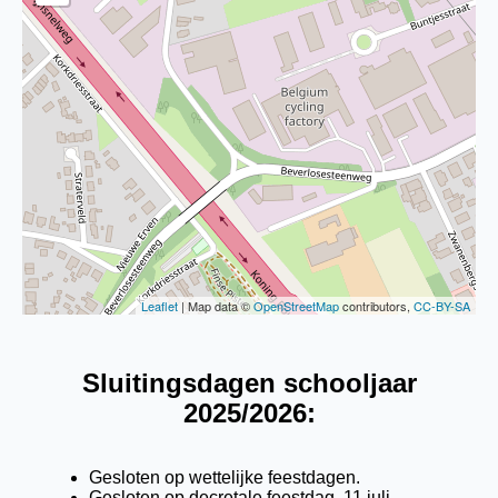
Leaflet
| Map data ©
OpenStreetMap
contributors,
CC-BY-SA
Sluitingsdagen schooljaar
2025/2026:
Gesloten op wettelijke feestdagen.
Gesloten op decretale feestdag, 11 juli.